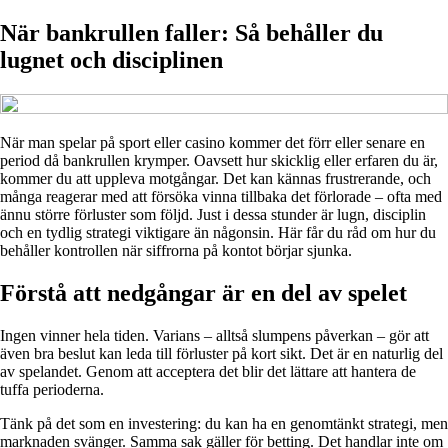
När bankrullen faller: Så behåller du
lugnet och disciplinen
När man spelar på sport eller casino kommer det förr eller senare en
period då bankrullen krymper. Oavsett hur skicklig eller erfaren du är,
kommer du att uppleva motgångar. Det kan kännas frustrerande, och
många reagerar med att försöka vinna tillbaka det förlorade – ofta med
ännu större förluster som följd. Just i dessa stunder är lugn, disciplin
och en tydlig strategi viktigare än någonsin. Här får du råd om hur du
behåller kontrollen när siffrorna på kontot börjar sjunka.
Förstå att nedgångar är en del av spelet
Ingen vinner hela tiden. Varians – alltså slumpens påverkan – gör att
även bra beslut kan leda till förluster på kort sikt. Det är en naturlig del
av spelandet. Genom att acceptera det blir det lättare att hantera de
tuffa perioderna.
Tänk på det som en investering: du kan ha en genomtänkt strategi, men
marknaden svänger. Samma sak gäller för betting. Det handlar inte om