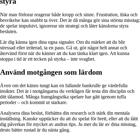
styra
När man förlorar reagerar både kropp och sinne. Frustration, ilska och
besvikelse kan snabbt ta över. Det är då många gör sina största misstag:
de spelar impulsivt, ignorerar sin strategi och låter känslorna styra
besluten.
Lär dig känna igen dina egna signaler. Om du märker att du blir
stressad eller irriterad, ta en paus. Gå ut, gör något helt annat och
återvänd först när du känner att du kan tänka klart igen. Att kunna
stoppa i tid är ett tecken på styrka – inte svaghet.
Använd motgången som lärdom
Även om det känns tungt kan en fallande bankrulle ge värdefulla
insikter. Det är i motgångarna du verkligen får testa din disciplin och
ditt tålamod. Många framgångsrika spelare har gått igenom tuffa
perioder – och kommit ut starkare.
Analysera dina beslut, förbättra din research och stärk din mentala
inställning. Kanske upptäcker du att du spelat för brett, eller att du låtit
dig påverkas för mycket av andras tips. Ju mer du lär av dina misstag,
desto bättre rustad är du nästa gång.