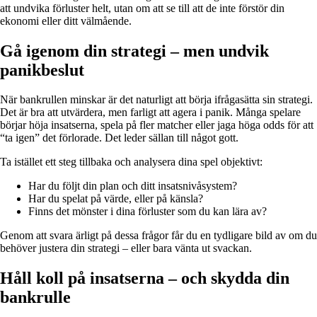
att undvika förluster helt, utan om att se till att de inte förstör din
ekonomi eller ditt välmående.
Gå igenom din strategi – men undvik
panikbeslut
När bankrullen minskar är det naturligt att börja ifrågasätta sin strategi.
Det är bra att utvärdera, men farligt att agera i panik. Många spelare
börjar höja insatserna, spela på fler matcher eller jaga höga odds för att
“ta igen” det förlorade. Det leder sällan till något gott.
Ta istället ett steg tillbaka och analysera dina spel objektivt:
Har du följt din plan och ditt insatsnivåsystem?
Har du spelat på värde, eller på känsla?
Finns det mönster i dina förluster som du kan lära av?
Genom att svara ärligt på dessa frågor får du en tydligare bild av om du
behöver justera din strategi – eller bara vänta ut svackan.
Håll koll på insatserna – och skydda din
bankrulle