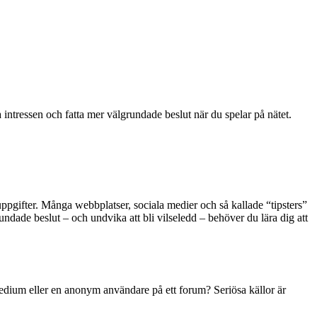
a intressen och fatta mer välgrundade beslut när du spelar på nätet.
uppgifter. Många webbplatser, sociala medier och så kallade “tipsters”
rundade beslut – och undvika att bli vilseledd – behöver du lära dig att
smedium eller en anonym användare på ett forum? Seriösa källor är