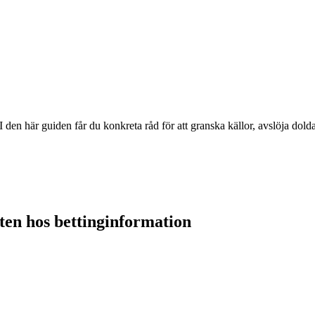
I den här guiden får du konkreta råd för att granska källor, avslöja dold
ten hos bettinginformation