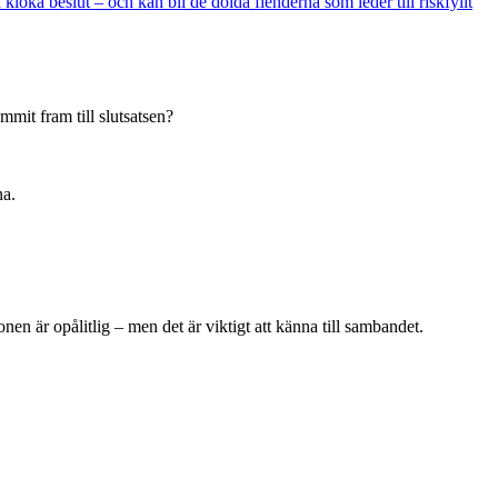
kloka beslut – och kan bli de dolda fienderna som leder till riskfyllt
mmit fram till slutsatsen?
na.
en är opålitlig – men det är viktigt att känna till sambandet.