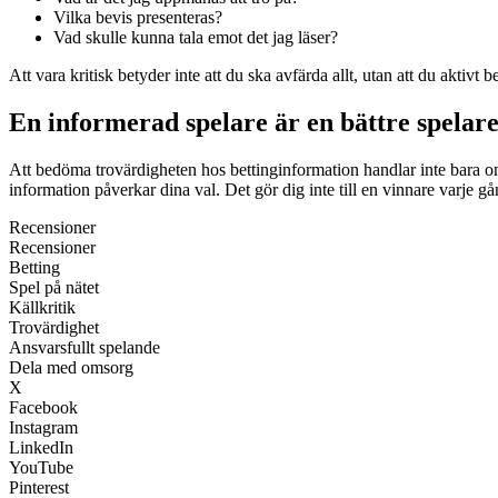
Vilka bevis presenteras?
Vad skulle kunna tala emot det jag läser?
Att vara kritisk betyder inte att du ska avfärda allt, utan att du aktiv
En informerad spelare är en bättre spelar
Att bedöma trovärdigheten hos bettinginformation handlar inte bara om 
information påverkar dina val. Det gör dig inte till en vinnare varje gå
Recensioner
Recensioner
Betting
Spel på nätet
Källkritik
Trovärdighet
Ansvarsfullt spelande
Dela med omsorg
X
Facebook
Instagram
LinkedIn
YouTube
Pinterest