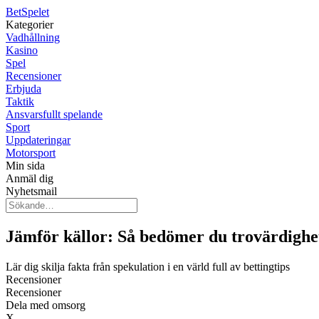
BetSpelet
Kategorier
Vadhållning
Kasino
Spel
Recensioner
Erbjuda
Taktik
Ansvarsfullt spelande
Sport
Uppdateringar
Motorsport
Min sida
Anmäl dig
Nyhetsmail
Jämför källor: Så bedömer du trovärdighe
Lär dig skilja fakta från spekulation i en värld full av bettingtips
Recensioner
Recensioner
Dela med omsorg
X