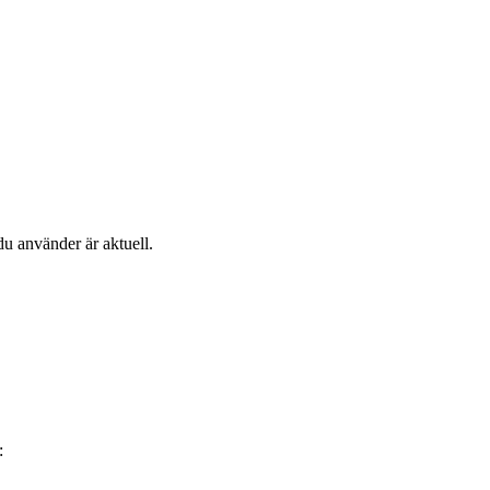
du använder är aktuell.
: