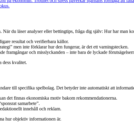
oll på ekonomin. Trötthet och stress påverkar hjärnans förmåga att fatta 
fokus.
När du läser analyser eller bettingtips, fråga dig själv: Hur har man ko
igare resultat och verifierbara källor.
tegi” men inte förklarar hur den fungerar, är det ett varningstecken.
åde framgångar och misslyckanden – inte bara de lyckade förutsägelser
 dess kvalitet.
re till specifika spelbolag. Det betyder inte automatiskt att information
ag kan det finnas ekonomiska motiv bakom rekommendationerna.
“sponsrat samarbete”.
redaktionellt innehåll och reklam.
a hur objektiv informationen är.