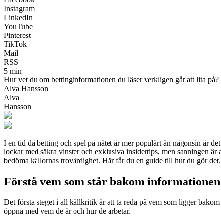
Instagram
LinkedIn
YouTube
Pinterest
TikTok
Mail
RSS
5 min
Hur vet du om bettinginformationen du läser verkligen går att lita på? 
Alva Hansson
Alva
Hansson
I en tid då betting och spel på nätet är mer populärt än någonsin är d
lockar med säkra vinster och exklusiva insidertips, men sanningen är at
bedöma källornas trovärdighet. Här får du en guide till hur du gör det.
Förstå vem som står bakom informationen
Det första steget i all källkritik är att ta reda på vem som ligger ba
öppna med vem de är och hur de arbetar.