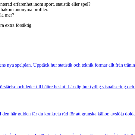
erad erfarenhet inom sport, statistik eller spel?
e bakom anonyma profiler.
ela mer?
a extra försiktig.
ens nya spelplan. Upptäck hur statistik och teknik formar allt från tränin
r förståelse och leder till bättre beslut. Lär dig hur tydlig visualiserin
I den här guiden får du konkreta råd för att granska källor, avslöja dold