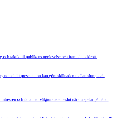
g och taktik till publikens upplevelse och framtidens idrott.
g och genomtänkt presentation kan göra skillnaden mellan slump och
a intressen och fatta mer välgrundade beslut när du spelar på nätet.